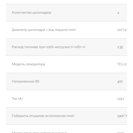
Количество цилиндров
4
Диаметр цилиндра × ход поршня (мм)
110*125
Расход топлива при 100% нагрузке (г/кВт·ч)
235
Модель генератора
TCU228E
Напряжение (В)
400
Ток (А)
119.1
Габариты открытое исполнение (мм)
1900*750*