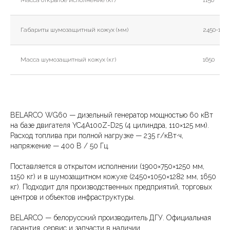
Масса открытое исполнение (кг)
1150
Габариты шумозащитный кожух (мм)
2450-105
Масса шумозащитный кожух (кг)
1650
BELARCO WG60 — дизельный генератор мощностью 60 кВт
на базе двигателя YC4A100Z-D25 (4 цилиндра, 110×125 мм).
Расход топлива при полной нагрузке — 235 г/кВт·ч,
напряжение — 400 В / 50 Гц.
Поставляется в открытом исполнении (1900×750×1250 мм,
1150 кг) и в шумозащитном кожухе (2450×1050×1282 мм, 1650
кг). Подходит для производственных предприятий, торговых
центров и объектов инфраструктуры.
BELARCO — белорусский производитель ДГУ. Официальная
гарантия, сервис и запчасти в наличии.