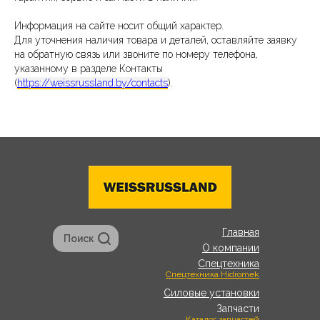
Информация на сайте носит общий характер.
Для уточнения наличия товара и деталей, оставляйте заявку
на обратную связь или звоните по номеру телефона,
указанному в разделе Контакты
(
https://weissrussland.by/contacts
).
Главная
Поиск
О компании
Спецтехника
Спецтехника Hidromek
Силовые установки
Запчасти
Каталог запчастей