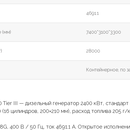
4691.1
 (мм)
7400*3100*3300
)
28000
Контейнерное, по 
er III — дизельный генератор 2400 кВт, стандарт Ti
16 цилиндров, 200×210 мм), расход топлива 205 г/к
, 400 В / 50 Гц, ток 4691.1 А. Открытое исполнени