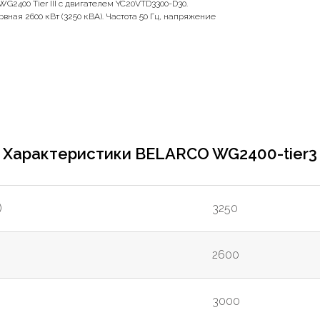
2400 Tier III с двигателем YC20VTD3300-D30.
рвная 2600 кВт (3250 кВА). Частота 50 Гц, напряжение
Характеристики BELARCO WG2400-tier3
)
3250
2600
3000