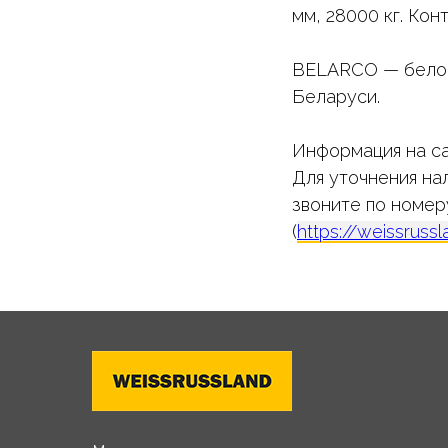
мм, 28000 кг. Ко
BELARCO — белору
Беларуси.
Информация на са
Для уточнения нал
звоните по номер
(
https://weissruss