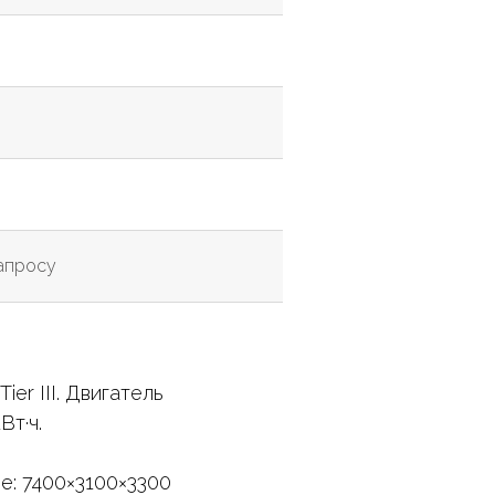
запросу
er III. Двигатель
Вт·ч.
е: 7400×3100×3300