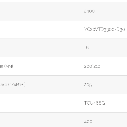
2400
YC20VTD3300-D30
16
я (мм)
200*210
ке (г/кВт·ч)
205
TCU468G
400