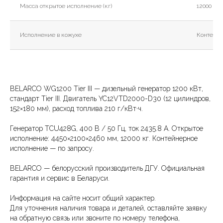
Масса открытое исполнение (кг)
12000
Исполнение в кожухе
Контейне
BELARCO WG1200 Tier III — дизельный генератор 1200 кВт,
стандарт Tier III. Двигатель YC12VTD2000-D30 (12 цилиндров,
152×180 мм), расход топлива 210 г/кВт·ч.
Генератор TCU428G, 400 В / 50 Гц, ток 2435.8 А. Открытое
исполнение: 4450×2100×2460 мм, 12000 кг. Контейнерное
исполнение — по запросу.
BELARCO — белорусский производитель ДГУ. Официальная
гарантия и сервис в Беларуси.
Информация на сайте носит общий характер.
Для уточнения наличия товара и деталей, оставляйте заявку
на обратную связь или звоните по номеру телефона,