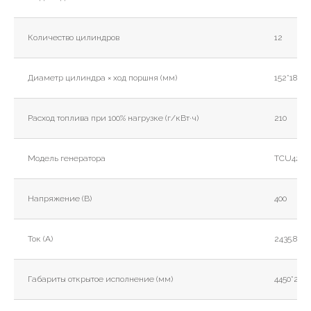
Количество цилиндров
12
Диаметр цилиндра × ход поршня (мм)
152*180
Расход топлива при 100% нагрузке (г/кВт·ч)
210
Модель генератора
TCU428G
Напряжение (В)
400
Ток (А)
2435.8
Габариты открытое исполнение (мм)
4450*2100