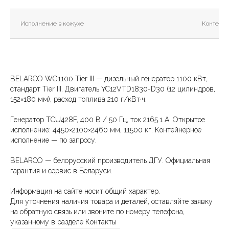
Исполнение в кожухе
Контейне
BELARCO WG1100 Tier III — дизельный генератор 1100 кВт,
стандарт Tier III. Двигатель YC12VTD1830-D30 (12 цилиндров,
152×180 мм), расход топлива 210 г/кВт·ч.
Генератор TCU428F, 400 В / 50 Гц, ток 2165.1 А. Открытое
исполнение: 4450×2100×2460 мм, 11500 кг. Контейнерное
исполнение — по запросу.
BELARCO — белорусский производитель ДГУ. Официальная
гарантия и сервис в Беларуси.
Информация на сайте носит общий характер.
Для уточнения наличия товара и деталей, оставляйте заявку
на обратную связь или звоните по номеру телефона,
указанному в разделе Контакты