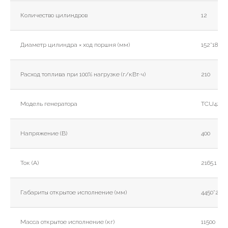
Количество цилиндров
12
Диаметр цилиндра × ход поршня (мм)
152*180
Расход топлива при 100% нагрузке (г/кВт·ч)
210
Модель генератора
TCU428F
Напряжение (В)
400
Ток (А)
2165.1
Габариты открытое исполнение (мм)
4450*2100
Масса открытое исполнение (кг)
11500