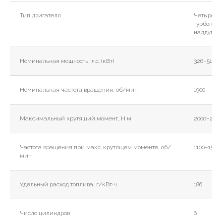
Тип двигателя
Четырехт
турбонад
наддувочн
Номинальная мощность, л.с. (кВт)
326–516 (2
Номинальная частота вращения, об/мин
1900
Максимальный крутящий момент, Н·м
2000–220
Частота вращения при макс. крутящем моменте, об/
1100–1500
мин
Удельный расход топлива, г/кВт·ч
186
Число цилиндров
6