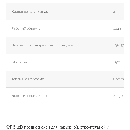
Клапанов на цилиндр
4
Рабочий объем, л
12,12
Диаметр цилиндра × ход поршня, мм
131×150
Масса, кг
1150
Топливная система
Common R
Экологический класс
Stage 3A 
WR6.12D предназначен для карьерной, строительной и