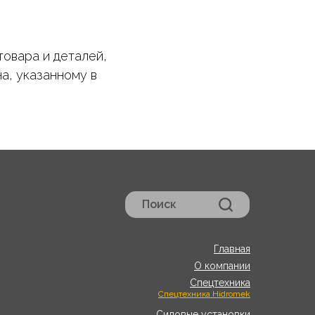
товара и деталей,
а, указанному в
Поиск
Главная
О компании
Спецтехника
Спецтехника Hidromek
Силовые установки