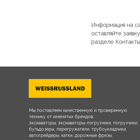
Информация на са
оставляйте заявк
разделе Контакты
Мы поставляем качественную и проверенную
технику от именитых брендов:
экскаваторы, экскаваторы-погрузчики, погрузчики,
бульдозеры, перегружатели, трубоукладчики,
автогрейдеры, катки, дорожные фрезы,