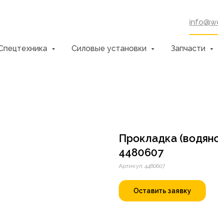
info@we
Спецтехника
Силовые установки
Запчасти
Прокладка (водяно
4480607
Артикул:
4480607
Оставить заявку