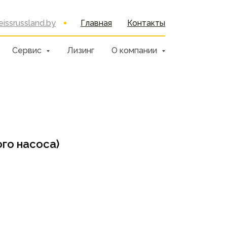
issrussland.by
Главная
Контакты
Сервис
Лизинг
О компании
го насоса)