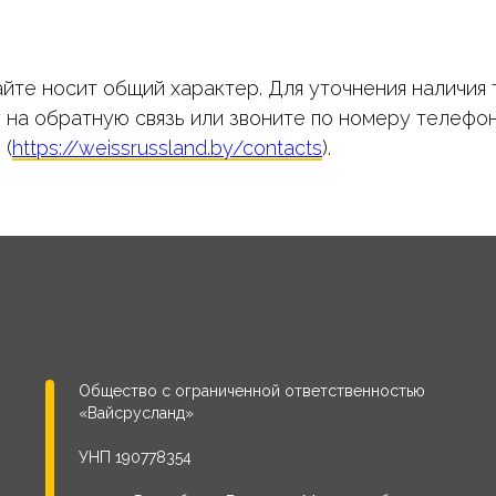
йте носит общий характер. Для уточнения наличия 
у на обратную связь или звоните по номеру телефон
 (
https://weissrussland.by/contacts
).
Общество с ограниченной ответственностью
«Вайсрусланд»
УНП 190778354