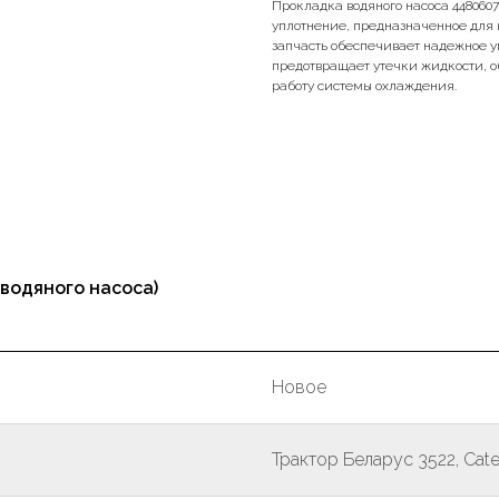
Прокладка водяного насоса 4480607
уплотнение, предназначенное для в
запчасть обеспечивает надежное у
предотвращает утечки жидкости, 
работу системы охлаждения.
водяного насоса)
Новое
Трактор Беларус 3522, Cater