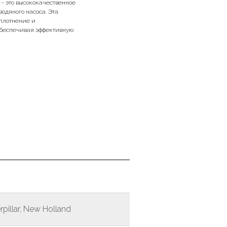
 - это высококачественное
одяного насоса. Эта
плотнение и
обеспечивая эффективную
pillar, New Holland