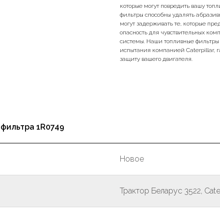
которые могут повредить вашу топл
фильтры способны удалять абразивн
могут задерживать те, которые пр
опасность для чувствительных ком
системы. Наши топливные фильтры
испытания компанией Caterpillar,
защиту вашего двигателя.
 фильтра 1R0749
Новое
Трактор Беларус 3522, Cater