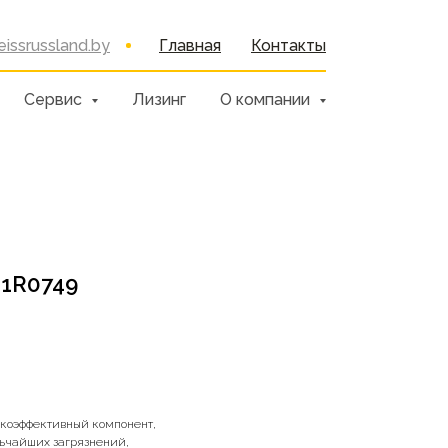
issrussland.by
Главная
Контакты
Сервис
Лизинг
О компании
 1R0749
сокоэффективный компонент,
ьчайших загрязнений,