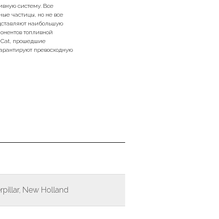
ивную систему. Все
ые частицы, но не все
едставляют наибольшую
понентов топливной
 Cat, прошедшие
 гарантируют превосходную
pillar, New Holland