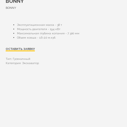
BONNY
BONNY
Эксплуатационная масса - 38 т
Мощность двигателя - 194 кВт
Максимальная глубина копания - 7 300 мм
Объем ковша - 1,6-2,0 м.куб.
ОСТАВИТЬ ЗАЯВКУ
Тип: Гусеничный
Категория: Экскаватор