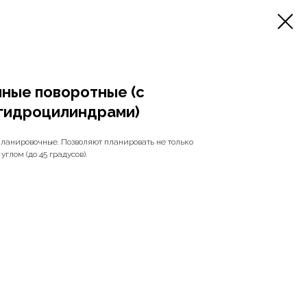
ные поворотные (с
гидроцилиндрами)
ланировочные. Позволяют планировать не только
глом (до 45 градусов).